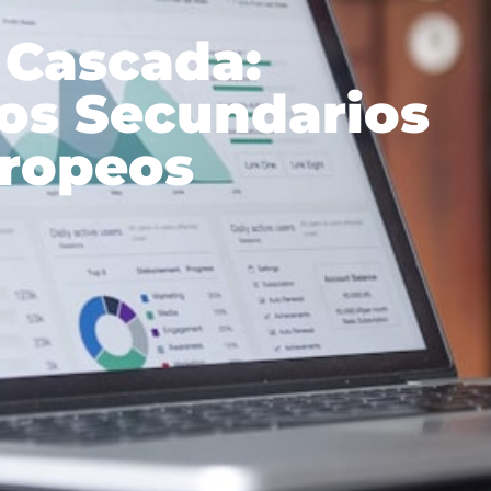
 Cascada:
os Secundarios
uropeos